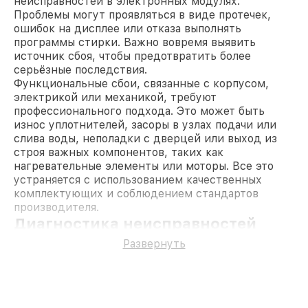
неисправностей в электронных модулях.
Проблемы могут проявляться в виде протечек,
ошибок на дисплее или отказа выполнять
программы стирки. Важно вовремя выявить
источник сбоя, чтобы предотвратить более
серьёзные последствия.
Функциональные сбои, связанные с корпусом,
электрикой или механикой, требуют
профессионального подхода. Это может быть
износ уплотнителей, засоры в узлах подачи или
слива воды, неполадки с дверцей или выход из
строя важных компонентов, таких как
нагревательные элементы или моторы. Все это
устраняется с использованием качественных
комплектующих и соблюдением стандартов
производителя.
Диагностика неисправностей
стиральных машин Haier
Развернуть
Раннее выявление проблем позволяет
минимизировать затраты на ремонт. В процессе
диагностики мастер проверяет систему
управления, оценивает состояние всех узлов и