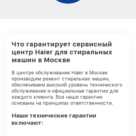
Замена щёток стиральной машины Haier
от 1200₽
Замена крестовины стиральной машины
от 2750₽
Haier
Корпусный ремонт (замена резинок,
Что гарантирует сервисный
креплений, кнопок) стиральной машины
от 850₽
Haier
центр Haier для стиральных
машин в Москве
Ремонт платы управления
(восстановление) стиральной машины
от 2450₽
Haier
В центре обслуживания Haier в Москве
производим ремонт стиральных машин,
Замена ТЭН стиральной машины Haier
от 1200₽
обеспечиваем высокий уровень технического
обслуживания и официальные гарантии для
Замена блока управления стиральной
от 1800₽
машины Haier
каждого клиента. Все наши гарантии
основаны на принципах ответственности.
Замена УБЛ стиральной машины Haier
от 1100₽
Наши технические гарантии
Замена циркуляционного насоса
включают:
от 1800₽
стиральной машины Haier