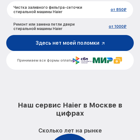
Чистка заливного фильтра-сеточки
от 850₽
стиральной машины Haier
Ремонт или замена петли двери
от 1000₽
стиральной машины Haier
Ремонт или замена патрубка
Здесь нет моей поломки
от 1250₽
стиральной машины Haier
Замена мотора вентилятора сушки
от 1600₽
Принимаем все формы оплаты
стиральной машины Haier
Замена нижнего противовеса
от 3450₽
стиральной машины Haier
Замена бака стиральной машины Haier
от 3450₽
Наш сервис Haier в Москве в
Замена опоры бака стиральной машины
от 2800₽
Haier
цифрах
Ремонт аквастопа стиральной машины
от 1800₽
Haier
Сколько лет на рынке
Замена селектора программ