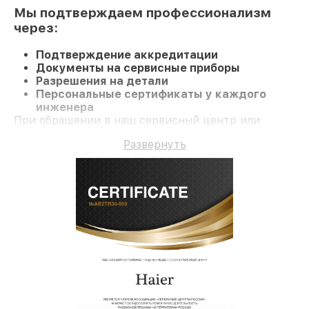
Мы подтверждаем профессионализм
через:
Подтверждение аккредитации
Документы на сервисные приборы
Разрешения на детали
Персональные сертификаты у каждого
инженера
При обращении в наш сервисный центр или
заказе восстановления Стиральную машину вы
Развернуть
получаете компетентное обслуживание и
официальную гарантию до 3 лет.