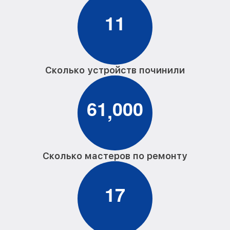
от 1800₽
стиральной машины Haier
1
1
Замена шторок барабана стиральной
от 1750₽
машины Haier
Замена пружин стиральной машины
от 1750₽
Haier
Сколько устройств починили
Замена верхнего противовеса
от 1600₽
стиральной машины Haier
6
1
0
0
0
,
Ремонт или замена дозатора моющих
от 750₽
средств стиральной машины Haier
Ремонт/замена датчика температуры
от 1100₽
стиральной машины Haier
Сколько мастеров по ремонту
Замена мотора стиральной машины
от 1800₽
Haier
1
7
Замена подшипников стиральной
от 2800₽
машины Haier
Замена амортизаторов стиральной
от 2000₽
машины Haier