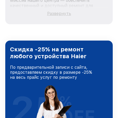
Миссия нашего центра — обеспечить
качественный и доступный ремонт для
каждого пользователя продукции Haier, вне
Развернуть
зависимости от сложности поломки. Мы
стремимся к тому, чтобы каждый клиент был
удовлетворен скоростью и качеством
предоставляемых услуг. Наша цель — стать
лучшим сервисным центром Haier в городе
Москве, постоянно повышая уровень доверия
и лояльности наших клиентов.
Скидка -25% на ремонт
любого устройства Haier
По предварительной записи с сайта,
предоставляем скидку в размере -25%
на весь прайс услуг по ремонту
25
%
OFF