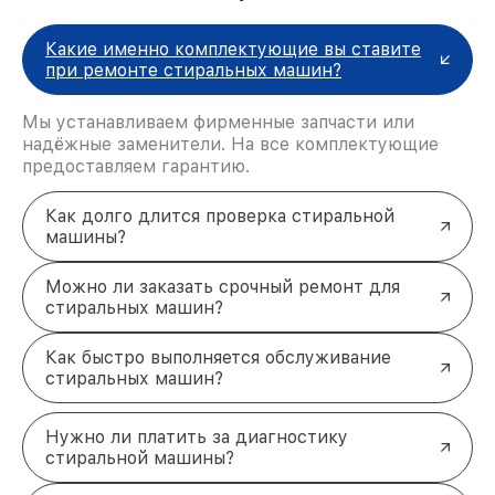
(УБЛ)
. Машина не запускается или не
завершает цикл. Устанавливается исправный
Какие именно комплектующие вы ставите
механизм.
при ремонте стиральных машин?
Сбой в работе платы управления
.
Проявляется некорректной работой программ
Мы устанавливаем фирменные запчасти или
или полной неактивностью устройства. Плата
надёжные заменители. На все комплектующие
восстанавливается или заменяется.
Преимущества
предоставляем гарантию.
профессионального подхода к
Как долго длится проверка стиральной
ремонту Haier
машины?
Оперативность выполнения работ
.
Восстановление техники в минимальные
Можно ли заказать срочный ремонт для
сроки.
стиральных машин?
Использование оригинальных запчастей
.
Это гарантирует надёжность и долгий срок
службы.
Как быстро выполняется обслуживание
Прозрачная стоимость
. Полная информация
стиральных машин?
о цене до начала работ.
Гарантийный срок
. На все виды ремонта
Нужно ли платить за диагностику
выдаётся гарантия.
стиральной машины?
Заключение
Чистая и исправная стиральная машина Haier —