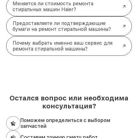
Меняется ли стоимость ремонта
залог комфорта в вашем доме. Если устройство
стиральных машин Haier?
перестало справляться со своими задачами, не
откладывайте обращение за помощью.
Предоставляете ли подтверждающие
Профессиональный ремонт с использованием
бумаги на ремонт стиральной машины?
оригинальных комплектующих позволит продлить
срок службы вашей техники.
Позвоните нам по телефону
+7 (495) 152-68-30
Почему выбрать именно ваш сервис для
или посетите офис по адресу
улица Сущёвский
ремонта стиральной машины?
Вал, 5с1
, чтобы согласовать выезд мастера и
восстановить вашу машину в кратчайшие сроки!
Остался вопрос или необходима
консультация?
Поможем определиться с выбором
запчастей
Составим точную смету работ