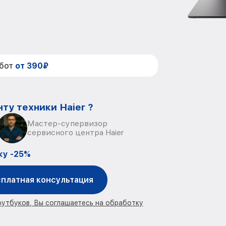
абот
от 390₽
ту техники Haier ?
Мастер-супервизор
сервисного центра Haier
ку -25%
платная консультация
оутбуков, Вы соглашаетесь на обработку