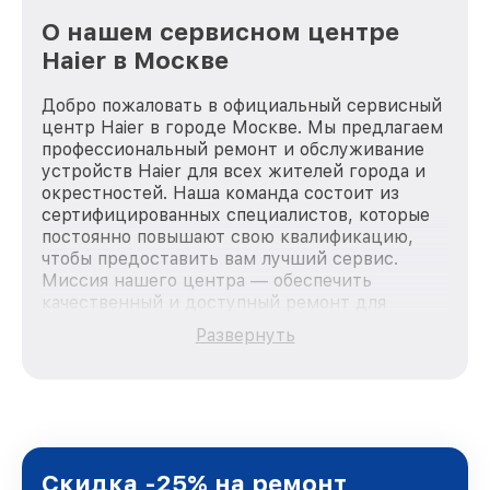
О нашем сервисном центре
Haier в Москве
Добро пожаловать в официальный сервисный
центр Haier в городе Москве. Мы предлагаем
профессиональный ремонт и обслуживание
устройств Haier для всех жителей города и
окрестностей. Наша команда состоит из
сертифицированных специалистов, которые
постоянно повышают свою квалификацию,
чтобы предоставить вам лучший сервис.
Миссия нашего центра — обеспечить
качественный и доступный ремонт для
каждого пользователя продукции Haier, вне
Развернуть
зависимости от сложности поломки. Мы
стремимся к тому, чтобы каждый клиент был
удовлетворен скоростью и качеством
предоставляемых услуг. Наша цель — стать
лучшим сервисным центром Haier в городе
Москве, постоянно повышая уровень доверия
и лояльности наших клиентов.
Скидка -25% на ремонт