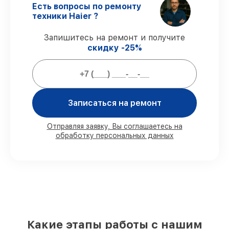
гарантируем завершение починки без
Есть вопросы по ремонту
задержек.
техники Haier ?
Официальная гарантия
–
восстановление с полным гарантийным
Запишитесь на ремонт и получите
сопровождением.
скидку -25%
Гарантии сервиса на восстановление
морозильных камер:
Записаться на ремонт
80%
починок завершаем в присутствии
заказчика
Отправляя заявку, Вы соглашаетесь на
обработку персональных данных
90%
запчастей хранятся на складе,
остальные заказываются оперативно
Оригинальные комплектующие и
проверенные реплики
– для любого
бюджета
85%
восстановлений делаются быстро и
без задержек, сразу после приёма
Какие этапы работы с нашим
Наши обязательства перед