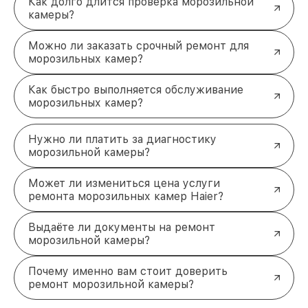
Как долго длится проверка морозильной
Прозрачные цены
. Стоимость ремонта
камеры?
фиксируется после диагностики — никаких
скрытых трат.
Заключение: ваш надёжный
Можно ли заказать срочный ремонт для
морозильных камер?
партнёр в ремонте морозильных
камер Haier
Как быстро выполняется обслуживание
Широкий спектр услуг, профессиональный подход
морозильных камер?
и оперативность делают сотрудничество с нами
удобным и эффективным. Обратитесь за
Нужно ли платить за диагностику
ремонтом морозильной камеры Haier в Москве
морозильной камеры?
прямо сейчас! Позвоните по телефону +7 (495)
152-68-30 или посетите нас по адресу улица
Сущёвский Вал, 5с1.
Может ли измениться цена услуги
ремонта морозильных камер Haier?
Выдаёте ли документы на ремонт
морозильной камеры?
Почему именно вам стоит доверить
ремонт морозильной камеры?