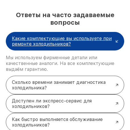
проверенные комплектующие, полностью
совместимые с холодильниками Haier.
Срочный ремонт
. Выполняем работы в
Ответы на часто задаваемые
кратчайшие сроки, чтобы вы могли снова
вопросы
пользоваться техникой.
Прозрачные цены
. Никаких скрытых
платежей, все суммы согласовываются
Какие комплектующие вы используете при
заранее.
ремонте холодильников?
Как вызвать мастера в Москве?
Звоните нам по телефону
+7 (495) 152-68-30
или
Мы используем фирменные детали или
приезжайте в сервисный центр по адресу:
улица
качественные аналоги. На все комплектующие
Сущёвский Вал, 5с1
. Наши специалисты
выдаём гарантию.
оперативно помогут вернуть холодильник Haier в
рабочее состояние, чтобы он снова радовал вас
исправной работой!
Сколько времени занимает диагностика
холодильника?
Доступен ли экспресс-сервис для
холодильников?
Как быстро выполняется обслуживание
холодильников?