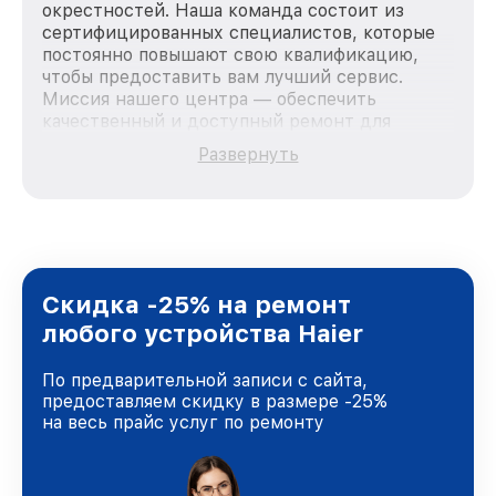
окрестностей. Наша команда состоит из
сертифицированных специалистов, которые
постоянно повышают свою квалификацию,
чтобы предоставить вам лучший сервис.
Миссия нашего центра — обеспечить
качественный и доступный ремонт для
каждого пользователя продукции Haier, вне
Развернуть
зависимости от сложности поломки. Мы
стремимся к тому, чтобы каждый клиент был
удовлетворен скоростью и качеством
предоставляемых услуг. Наша цель — стать
лучшим сервисным центром Haier в городе
Москве, постоянно повышая уровень доверия
и лояльности наших клиентов.
Скидка -25% на ремонт
любого устройства Haier
По предварительной записи с сайта,
предоставляем скидку в размере -25%
на весь прайс услуг по ремонту