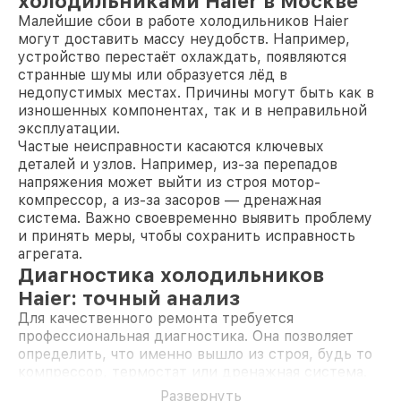
холодильниками Haier в Москве
Малейшие сбои в работе холодильников Haier
могут доставить массу неудобств. Например,
устройство перестаёт охлаждать, появляются
странные шумы или образуется лёд в
недопустимых местах. Причины могут быть как в
изношенных компонентах, так и в неправильной
эксплуатации.
Частые неисправности касаются ключевых
деталей и узлов. Например, из-за перепадов
напряжения может выйти из строя мотор-
компрессор, а из-за засоров — дренажная
система. Важно своевременно выявить проблему
и принять меры, чтобы сохранить исправность
агрегата.
Диагностика холодильников
Haier: точный анализ
Для качественного ремонта требуется
профессиональная диагностика. Она позволяет
определить, что именно вышло из строя, будь то
компрессор, термостат или дренажная система.
Процесс включает проверку электрических цепей,
Развернуть